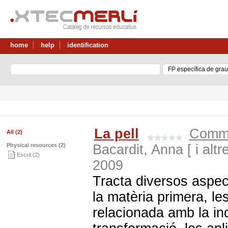
home
help
identification
La pell
Comme
All (2)
Physical resources (2)
Bacardit, Anna [ i alt
Escrit (2)
2009
Tracta diversos aspect
la matèria primera, le
relacionada amb la indú