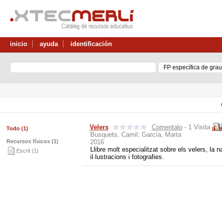
inicio
ayuda
identificación
Velers
Comentalo
- 1 Visita
Todo (1)
Busquets, Camil; García, Marta
Recursos físicos (1)
2016
Llibre molt especialitzat sobre els velers, la 
Escrit (1)
il·lustracions i fotografies.