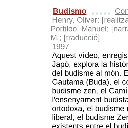
Budismo
Com
Henry, Oliver; [realit
Portiloo, Manuel; [nar
M.; [traducció]
1997
Aquest vídeo, enregistr
Japó, explora la històr
del budisme al món. Ex
Gautama (Buda), el co
budisme zen, el Camí
l'ensenyament budista
ortodoxa, el budisme
liberal, el budisme Zen
existents entre el bud