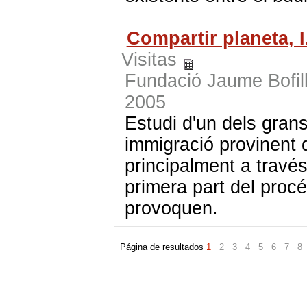
Compartir planeta, I
Visitas
Fundació Jaume Bofil
2005
Estudi d'un dels grans 
immigració provinent 
principalment a través
primera part del procé
provoquen.
Página de resultados
1
2
3
4
5
6
7
8