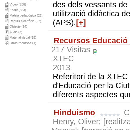
des dels vessants de l
Vídeo (258)
Escrit (353)
utilització didàctica d
Maleta pedagògica (21)
(APS).
[+]
Recurs electrònic (27)
Objecte (14)
Àudio (7)
Material visual (15)
Recursos Educació 
Otros recursos (1)
217 Visitas
XTEC
2013
Referitori de la XTEC
d'Educació per la Ciut
diferents aspectes q
Hinduismo
C
Henry, Oliver; [realitz