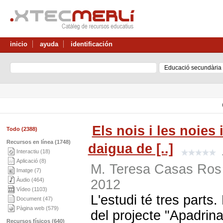
inicio
ayuda
identificación
Els nois i les noies 
Todo (2388)
Recursos en línea (1748)
daigua de [..]
Interactiu (18)
Aplicació (8)
M. Teresa Casas Ros
Imatge (7)
Àudio (464)
2012
Vídeo (1103)
L'estudi té tres parts.
Document (47)
Pàgina web (579)
del projecte "Apadrina
Recursos físicos (640)