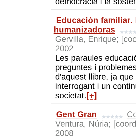
democràcia i la sosteni
Educación familiar
humanizadoras
Gervilla, Enrique; [co
2002
Les paraules educació 
preguntes i problemes,
d'aquest llibre, ja qu
interrogant i un contin
societat.
[+]
Gent Gran
Co
Ventura, Núria; [coord
2008