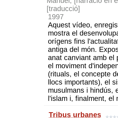
Manuel; [narració en 
[traducció]
1997
Aquest vídeo, enregist
mostra el desenvolup
orígens fins l'actualit
antiga del món. Expos
anat canviant amb el p
el moviment d'independè
(rituals, el concepte 
llocs importants), el s
musulmans i hindús, el
l'islam i, finalment, 
Tribus urbanes