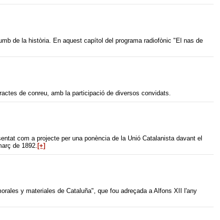
mb de la història. En aquest capítol del programa radiofònic "El nas de
ntractes de conreu, amb la participació de diversos convidats.
tat com a projecte per una ponència de la Unió Catalanista davant el
març de 1892.
[+]
rales y materiales de Cataluña", que fou adreçada a Alfons XII l'any