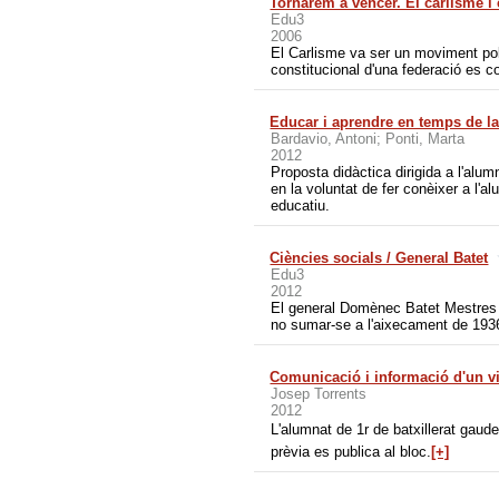
Tornarem a vèncer. El carlisme i 
Edu3
2006
El Carlisme va ser un moviment polí
constitucional d'una federació es c
Educar i aprendre en temps de la 
Bardavio, Antoni; Ponti, Marta
2012
Proposta didàctica dirigida a l'al
en la voluntat de fer conèixer a l'
educatiu.
Ciències socials / General Batet
Edu3
2012
El general Domènec Batet Mestres (
no sumar-se a l'aixecament de 1936
Comunicació i informació d'un vi
Josep Torrents
2012
L'alumnat de 1r de batxillerat gaudei
prèvia es publica al bloc.
[+]