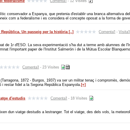
el federalisme
Comenta'l
- 12 Visites
tic conservador a Espanya, que pretenia d'establir una branca alternativa de
oneix com a federalisme i es considera el concepte oposat a la forma de govern
República. Un passeig per la història [..]
Comenta'l
-
Visita'l
umnat de 1r d'ESO. La seva experimentació s'ha dut a terme amb alumnes de l'I
alumnat l'important paper de l'Institut Salmerón i de la Mútua Escolar Blanquer
Comenta'l
- 23 Visites
Tarragona, 1872 - Burgos, 1937) va ser un militar tenaç i compromès, demòcr
 i restar fidel a la Segona República Espanyola.
[+]
atge d'estudis
Comenta'l
- 18 Visites
xen dun viatge destudis a lestranger. Tot el viatge, des dels vols, la meteoro