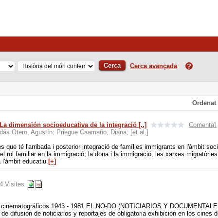
Cerca
Cerca avançada
Ordenat
La dimensión socioeducativa de la integració [..]
Comenta'l
ás Otero, Agustín; Priegue Caamaño, Diana; [et al.]
 que té l'arribada i posterior integració de famílies immigrants en l'àmbit soci
 el rol familiar en la immigració, la dona i la immigració, les xarxes migratòries,
 l'àmbit educatiu.
[+]
4 Visites
 cinematográficos 1943 - 1981 EL NO-DO (NOTICIARIOS Y DOCUMENTALES), se
e difusión de noticiarios y reportajes de obligatoria exhibición en los cines