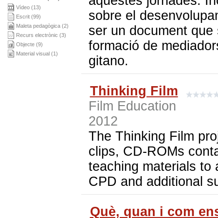
aquestes jornades. In
Vídeo (13)
sobre el desenvolupam
Escrit (99)
Maleta pedagògica (2)
ser un document que se
Recurs electrònic (3)
formació de mediadors 
Objecte (9)
Material visual (1)
gitano.
Thinking Film
Film Education
2012
The Thinking Film pro
clips, CD-ROMs conta
teaching materials to
CPD and additional su
Què, quan i com en