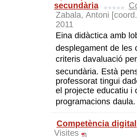
secundària
Co
Zabala, Antoni [coord.
2011
Eina didàctica amb lo
desplegament de les c
criteris davaluació p
secundària. Està pensa
professorat tingui da
el projecte educatiu i
programacions daula.
Competència digital
Visites