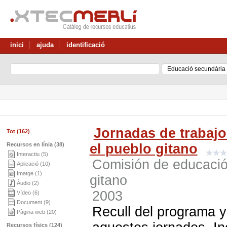
inici
ajuda
identificació
Jornadas de trabajo
Tot (162)
Recursos en línia (38)
el pueblo gitano
Interactiu (5)
Comisión de educación
Aplicació (10)
Imatge (1)
gitano
Àudio (2)
2003
Vídeo (6)
Document (9)
Recull del programa y
Pàgina web (20)
Recursos físics (124)