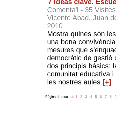
7 ideas clave. Escu
Comenta'l
- 35 Visite
Vicente Abad, Juan d
2010
Mostra quines són les
una bona convivència 
mesures que s'enquad
democràtic de gestió d
dos principis bàsics: 
comunitat educativa i l
les nostres aules.
[+]
Pàgina de resultats
1
2
3
4
5
6
7
8