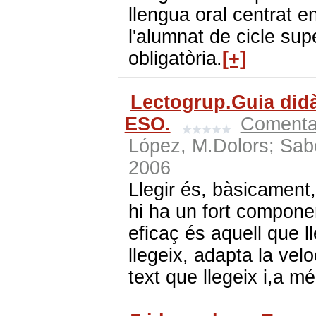
llengua oral centrat en
l'alumnat de cicle sup
obligatòria.
[+]
Lectogrup.Guia didà
ESO.
Comenta
López, M.Dolors; Sab
2006
Llegir és, bàsicament
hi ha un fort compone
eficaç és aquell que 
llegeix, adapta la velo
text que llegeix i,a mé