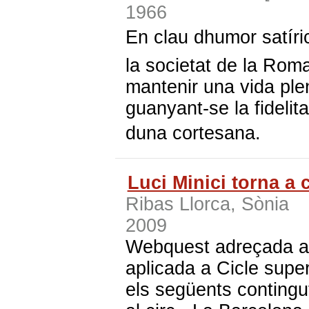
1966
En clau dhumor satíri
la societat de la Roma 
mantenir una vida plen
guanyant-se la fidelit
duna cortesana.
Luci Minici torna a 
Ribas Llorca, Sònia
2009
Webquest adreçada a 
aplicada a Cicle super
els següents contingut