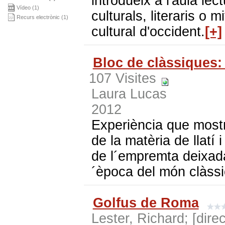
introdueix a l'aula lec
Vídeo (1)
culturals, literaris o 
Recurs electrònic (1)
cultural d'occident.
[+]
Bloc de clàssiques:
107 Visites
Laura Lucas
2012
Experiència que mostr
de la matèria de llatí 
de l´empremta deixada
´època del món clàssi
Golfus de Roma
Lester, Richard; [direc