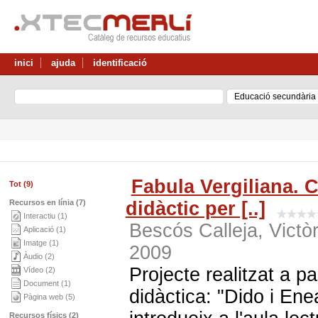
inici
ajuda
identificació
Fabula Vergiliana. C
Tot (9)
Recursos en línia (7)
didàctic per [..]
Interactiu (1)
Bescós Calleja, Victòr
Aplicació (1)
Imatge (1)
2009
Àudio (2)
Projecte realitzat a pa
Vídeo (2)
Document (1)
didàctica: "Dido i Enea
Pàgina web (5)
Recursos físics (2)