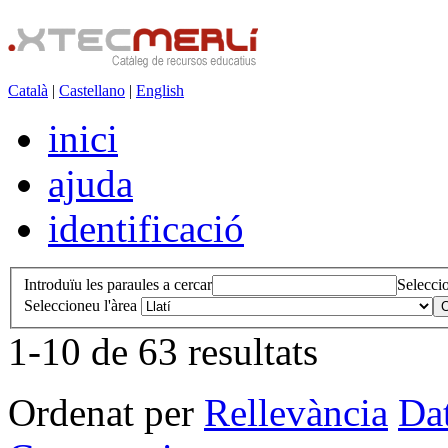
Català
|
Castellano
|
English
inici
ajuda
identificació
Introduïu les paraules a cercar
Seleccio
Seleccioneu l'àrea
C
1-10 de 63 resultats
Ordenat per
Rellevància
Da