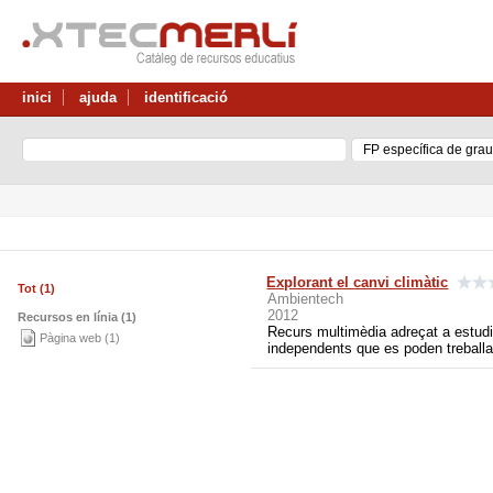
inici
ajuda
identificació
Explorant el canvi climàtic
Tot (1)
Ambientech
2012
Recursos en línia (1)
Recurs multimèdia adreçat a estudia
Pàgina web (1)
independents que es poden treballar