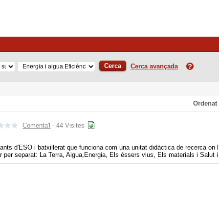
Cerca
Cerca avançada
Ordenat
Comenta'l
- 44 Visites
nts d'ESO i batxillerat que funciona com una unitat didàctica de recerca on l
 per separat: La Terra, Aigua,Energia, Els éssers vius, Els materials i Salut i