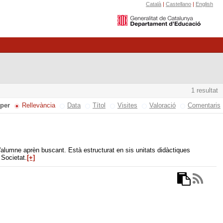
Català
|
Castellano
|
English
1 resultat
 per
Rellevància
Data
Títol
Visites
Valoració
Comentaris
'alumne aprèn buscant. Està estructurat en sis unitats didàctiques
 Societat.
[+]