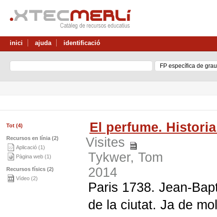
inici
ajuda
identificació
El perfume. Histori
Tot (4)
Recursos en línia (2)
Visites
Aplicació (1)
Tykwer, Tom
Pàgina web (1)
2014
Recursos físics (2)
Vídeo (2)
Paris 1738. Jean-Bapt
de la ciutat. Ja de mo