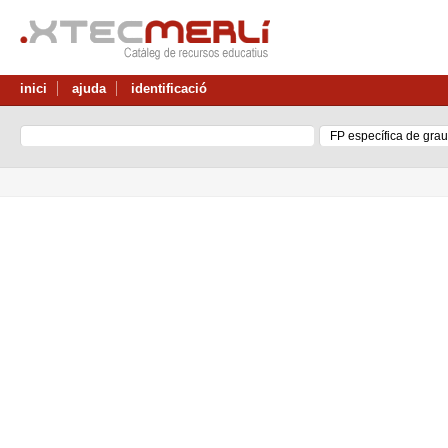
inici
ajuda
identificació