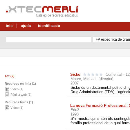
inici
ajuda
identificació
Sicko
Comenta'l
- 12
Tot (2)
Moore, Michael; [director]
2007
Recursos en línia (1)
Sicko és un documental polític diri
Vídeo (1)
Drug Administration (FDA), l'agènci
Pàgina web (1)
Recursos físics (1)
La nova Formació Professional. Sa
Vídeo (1)
Edu3
1998
S'hi mostra quins són els contingut
família professional de la qual form