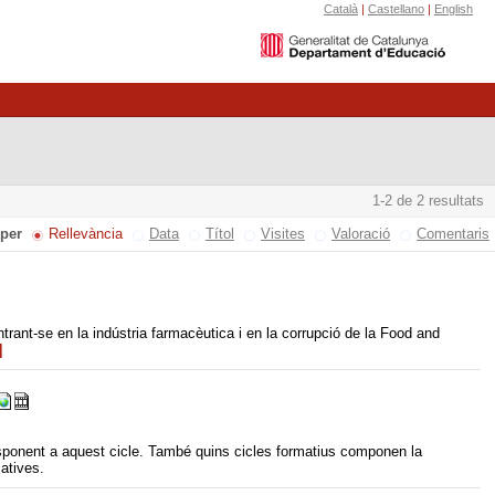
Català
|
Castellano
|
English
1-2 de 2 resultats
 per
Rellevància
Data
Títol
Visites
Valoració
Comentaris
ntrant-se en la indústria farmacèutica i en la corrupció de la Food and
]
rresponent a aquest cicle. També quins cicles formatius componen la
catives.