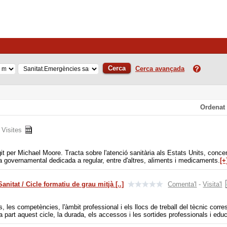
Cerca
Cerca avançada
Ordenat
 Visites
git per Michael Moore. Tracta sobre l'atenció sanitària als Estats Units, conce
a governamental dedicada a regular, entre d'altres, aliments i medicaments.
[+
nitat / Cicle formatiu de grau mitjà [..]
Comenta'l
-
Visita'l
s, les competències, l'àmbit professional i els llocs de treball del tècnic co
a part aquest cicle, la durada, els accessos i les sortides professionals i edu