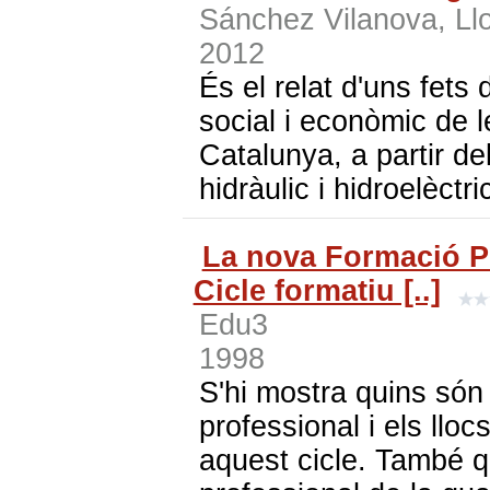
Sánchez Vilanova, Ll
2012
És el relat d'uns fet
social i econòmic de le
Catalunya, a partir de
hidràulic i hidroelèctr
La nova Formació Pro
Cicle formatiu [..]
Edu3
1998
S'hi mostra quins són 
professional i els lloc
aquest cicle. També q