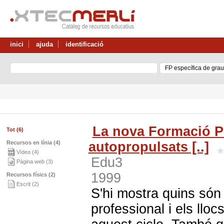
inici
ajuda
identificació
La nova Formació P
Tot (6)
Recursos en línia (4)
autopropulsats [..]
Vídeo (4)
Edu3
Pàgina web (3)
1999
Recursos físics (2)
Escrit (2)
S'hi mostra quins són 
professional i els lloc