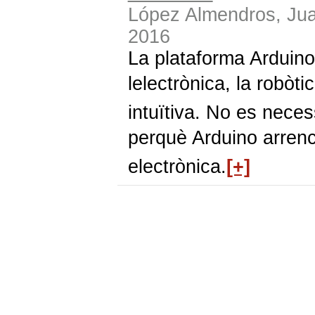
López Almendros, Ju
2016
La plataforma Arduino
lelectrònica, la robòti
intuïtiva. No es nece
perquè Arduino arrenca
electrònica.
[+]