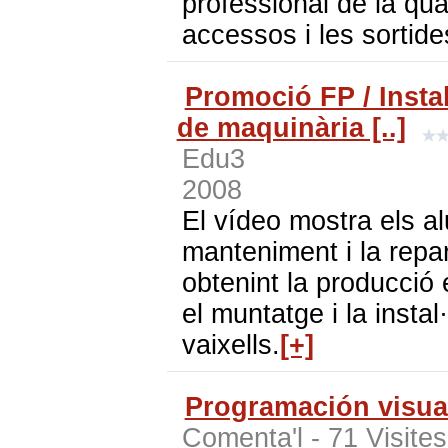
professional de la qua
accessos i les sortide
Promoció FP / Insta
de maquinària [..]
Edu3
2008
El vídeo mostra els al
manteniment i la repar
obtenint la producció 
el muntatge i la insta
vaixells.
[+]
Programación visua
Comenta'l
- 71 Visite