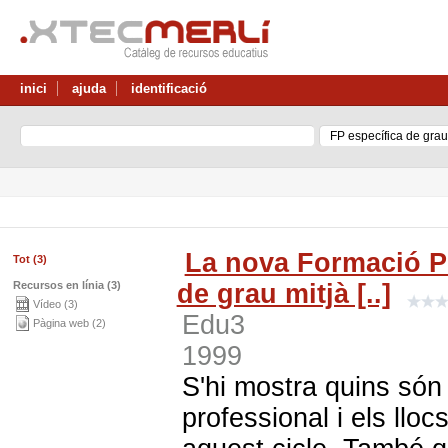
inici
ajuda
identificació
La nova Formació Pr
Tot (3)
Recursos en línia (3)
de grau mitjà [..]
Vídeo (3)
Edu3
Pàgina web (2)
1999
S'hi mostra quins són 
professional i els lloc