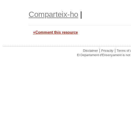
Comparteix-ho
|
+Comment this resource
|
|
Disclaimer
Privacity
Terms of 
El Departament d'Ensenyament is not r