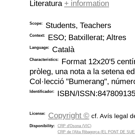
Literatura
+ information
Students, Teachers
Scope:
ESO; Batxillerat; Altres
Context:
Català
Language:
Format 12x20'5 centí
Characteristics:
pròleg, una nota a la setena edi
Col·lecció "Bumerang", número
ISBN/ISSN:8478091351;
Identificador:
Copyright ©
License:
cf. Avís legal d
Disponibility:
CRP d'Osona (VIC)
CRP de l'Alta Ribagorça (EL PONT DE SU