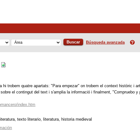
Buscar
Búsqueda avanzada
s
hi trobem quatre apartats: "Para empezar" on trobem el context històric i artí
a sobre el contingut del text i s'amplia la informació i finalment, "Compruebo 
/romancero/index.htm
 literatura, texto literario, literatura, historia medieval
rmación