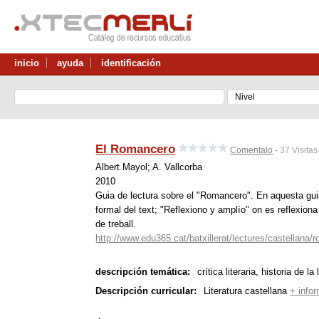
inicio
ayuda
identificación
El Romancero
Comentalo
- 37 Visita
Albert Mayol; A. Vallcorba
2010
Guia de lectura sobre el "Romancero". En aquesta guia 
formal del text; "Reflexiono y amplío" on es reflexion
de treball.
http://www.edu365.cat/batxillerat/lectures/castellana
descripción temática:
crítica literaria, historia de la
Descripción curricular:
Literatura castellana
+ info