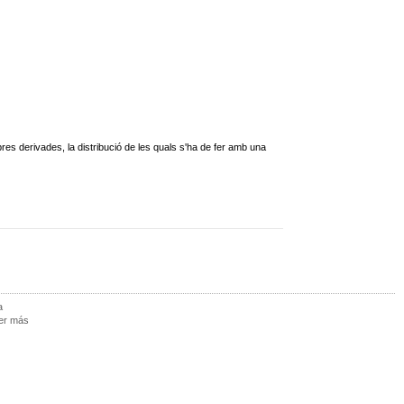
bres derivades, la distribució de les quals s'ha de fer amb una
a
eer más