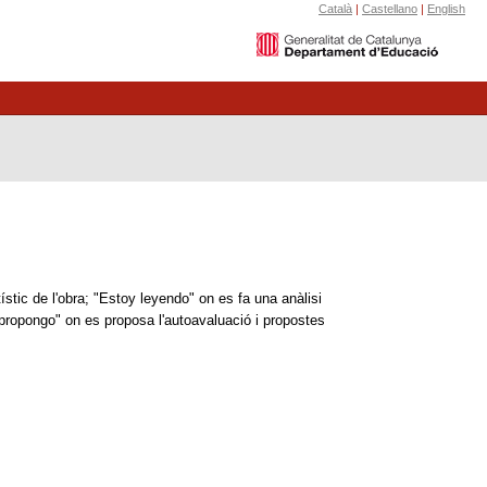
Català
|
Castellano
|
English
stic de l'obra; "Estoy leyendo" on es fa una anàlisi
y propongo" on es proposa l'autoavaluació i propostes