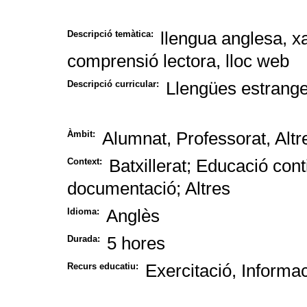
llengua anglesa, x
Descripció temàtica:
comprensió lectora, lloc web
Llengües estrang
Descripció curricular:
Alumnat, Professorat, Altr
Àmbit:
Batxillerat; Educació con
Context:
documentació; Altres
Anglès
Idioma:
5 hores
Durada:
Exercitació, Informa
Recurs educatiu: