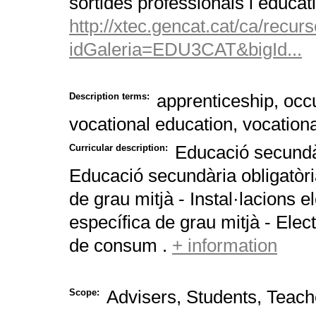
sortides professionals i educat
http://xtec.gencat.cat/ca/recur
idGaleria=EDU3CAT&bigId...
apprenticeship, occ
Description terms:
vocational education, vocationa
Educació secundàr
Curricular description:
Educació secundària obligatòria
de grau mitjà - Instal·lacions 
específica de grau mitjà - Elect
de consum .
+ information
Advisers, Students, Teach
Scope: