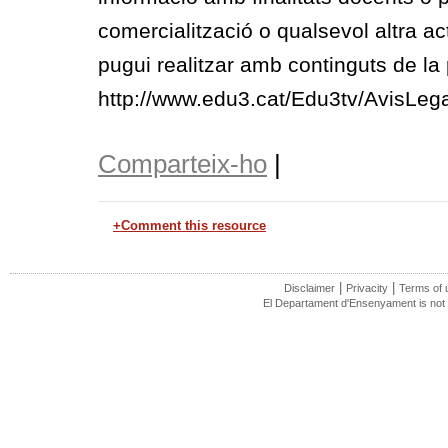
comercialització o qualsevol altra act
pugui realitzar amb continguts de la p
http://www.edu3.cat/Edu3tv/AvisLega
Comparteix-ho
|
+Comment this resource
|
|
Disclaimer
Privacity
Terms of 
El Departament d'Ensenyament is not r