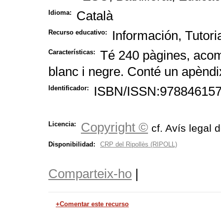
Català
Idioma:
Información, Tutori
Recurso educativo:
Té 240 pàgines, acomp
Características:
blanc i negre. Conté un apèndix
ISBN/ISSN:9788461572
Identificador:
Copyright ©
Licencia:
cf. Avís legal 
Disponibilidad:
CRP del Ripollès (RIPOLL)
Comparteix-ho
|
+Comentar este recurso