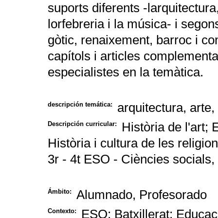
suports diferents -larquitectura, 
lorfebreria i la música- i seg
gòtic, renaixement, barroc i co
capítols i articles complementa
especialistes en la temàtica.
arquitectura, arte
descripción temática:
Història de l'art
; 
Descripción curricular:
Història i cultura de les religi
3r - 4t ESO - Ciències socials, 
Alumnado, Profesorado
Ámbito:
ESO; Batxillerat; Educac
Contexto: