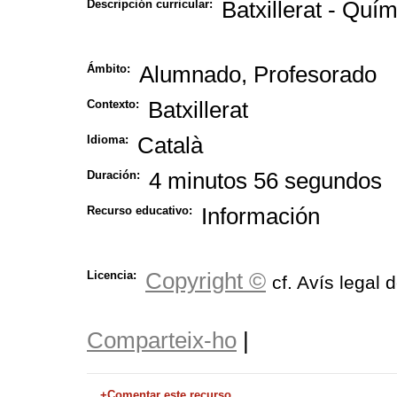
Batxillerat - Quí
Descripción curricular:
Alumnado, Profesorado
Ámbito:
Batxillerat
Contexto:
Català
Idioma:
4 minutos 56 segundos
Duración:
Información
Recurso educativo:
Copyright ©
Licencia:
cf. Avís legal 
Comparteix-ho
|
+Comentar este recurso