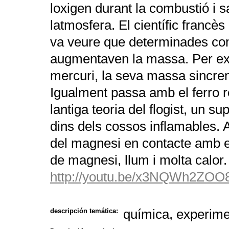
loxigen durant la combustió i 
latmosfera. El científic francè
va veure que determinades co
augmentaven la massa. Per exe
mercuri, la seva massa sincre
Igualment passa amb el ferro r
lantiga teoria del flogist, un
dins dels cossos inflamables. 
del magnesi en contacte amb e
de magnesi, llum i molta calor.
http://youtu.be/x3NQWh2ZOO
química, experime
descripción temática: