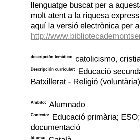
llenguatge buscat per a aquesta
molt atent a la riquesa express
aquí la versió electrònica per a
http://www.bibliotecademontser
catolicismo, cristi
descripción temática:
Educació secundàr
Descripción curricular:
Batxillerat - Religió (voluntària
Alumnado
Ámbito:
Educació primària; ESO; 
Contexto:
documentació
Català
Idioma: