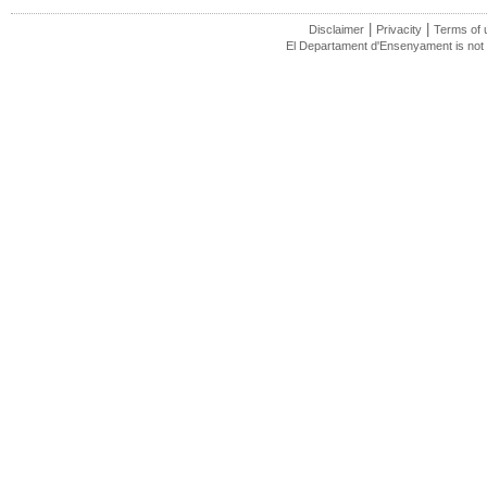
|
|
Disclaimer
Privacity
Terms of 
El Departament d'Ensenyament is not r