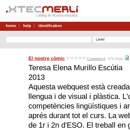
home
help
identification
El nostre còmic
Comment it
- 676 Visits
Teresa Elena Murillo Escútia
2013
Aquesta webquest està creada a
llengua i de visual i plàstica. L
competències lingüístiques i a
aprés durant tot el curs. La w
de 1r i 2n d'ESO. El treball en 