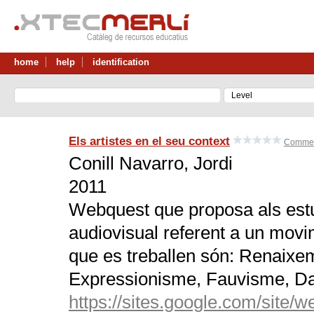
home
help
identification
Els artistes en el seu context
Commen
Conill Navarro, Jordi
2011
Webquest que proposa als estu
audiovisual referent a un movim
que es treballen són: Renaixe
Expressionisme, Fauvisme, Da
https://sites.google.com/site/w