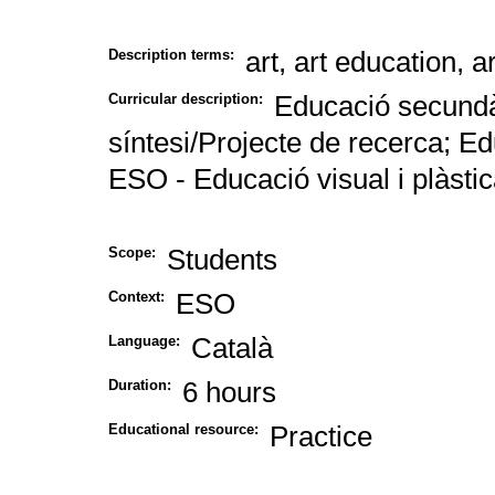
art, art education, ar
Description terms:
Educació secundàr
Curricular description:
síntesi/Projecte de recerca; Ed
ESO - Educació visual i plàsti
Students
Scope:
ESO
Context:
Català
Language:
6 hours
Duration:
Practice
Educational resource: