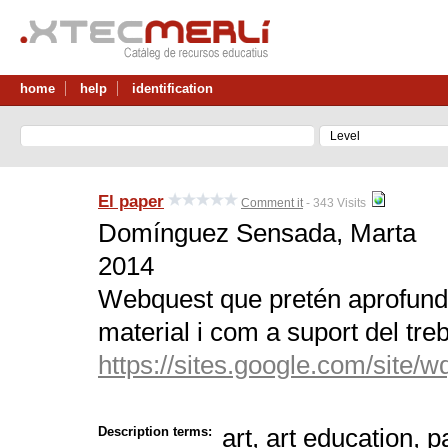
home
help
identification
El paper
Comment it
- 343 Visits
Domínguez Sensada, Marta
2014
Webquest que pretén aprofundi
material i com a suport del treba
https://sites.google.com/site/w
art, art education, 
Description terms: