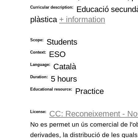
Educació secundàr
Curricular description:
plàstica
+ information
Students
Scope:
ESO
Context:
Català
Language:
5 hours
Duration:
Practice
Educational resource:
CC: Reconeixement - NoC
License:
No es permet un ús comercial de l'ob
derivades, la distribució de les quals