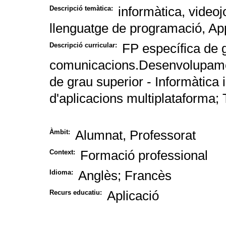
informàtica, videoj
Descripció temàtica:
llenguatge de programació, Ap
FP específica de g
Descripció curricular:
comunicacions.Desenvolupamen
de grau superior - Informàtic
d'aplicacions multiplataforma;
Alumnat, Professorat
Àmbit:
Formació professional
Context:
Anglès; Francès
Idioma:
Aplicació
Recurs educatiu: