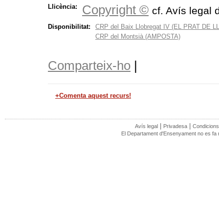
Copyright ©
Llicència:
cf. Avís legal 
Disponibilitat:
CRP del Baix Llobregat IV (EL PRAT DE
CRP del Montsià (AMPOSTA)
Comparteix-ho
|
+Comenta aquest recurs!
|
|
Avís legal
Privadesa
Condicions
El Departament d'Ensenyament no es fa re