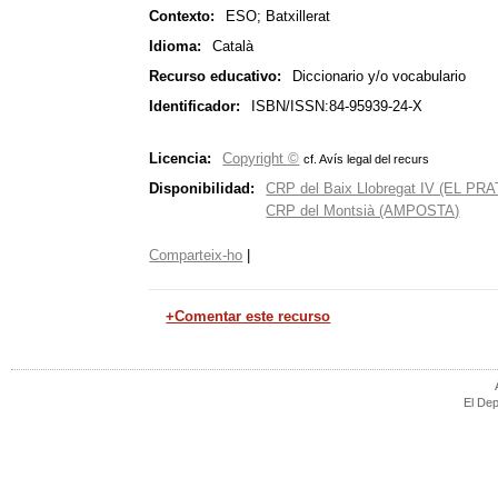
Contexto:
ESO; Batxillerat
Idioma:
Català
Recurso educativo:
Diccionario y/o vocabulario
Identificador:
ISBN/ISSN:84-95939-24-X
Licencia:
Copyright ©
cf. Avís legal del recurs
Disponibilidad:
CRP del Baix Llobregat IV (EL P
CRP del Montsià (AMPOSTA)
Comparteix-ho
|
+Comentar este recurso
El Dep