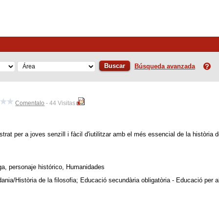
Buscar
Búsqueda avanzada
Comentalo
- 44 Visitas
ustrat per a joves senzill i fàcil d'iutilitzar amb el més essencial de la història
iega, personaje histórico, Humanidades
utadania/Història de la filosofia; Educació secundària obligatòria - Educació pe