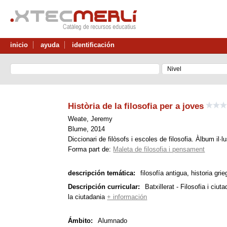
inicio
ayuda
identificación
Història de la filosofia per a joves
Weate, Jeremy
Blume, 2014
Diccionari de filòsofs i escoles de filosofia. Àlbum il·l
Forma part de:
Maleta de filosofia i pensament
descripción temática:
filosofía antigua, historia gr
Descripción curricular:
Batxillerat - Filosofia i ci
la ciutadania
+ información
Ámbito:
Alumnado