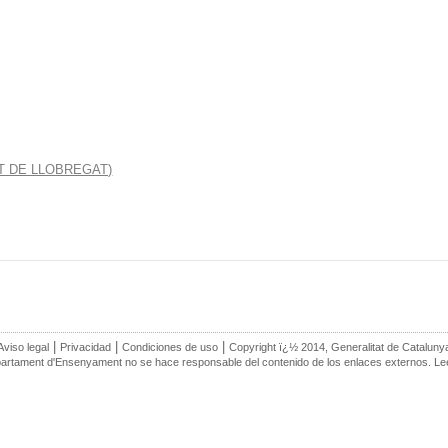
RAT DE LLOBREGAT)
|
|
|
Aviso legal
Privacidad
Condiciones de uso
Copyright ï¿½ 2014, Generalitat de Cataluny
artament d'Ensenyament no se hace responsable del contenido de los enlaces externos. L