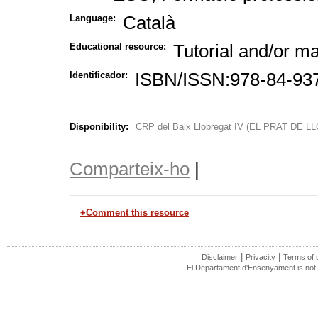
Català
Language:
Tutorial and/or m
Educational resource:
ISBN/ISSN:978-84-93
Identificador:
Disponibility:
CRP del Baix Llobregat IV (EL PRAT DE 
Comparteix-ho
|
+Comment this resource
|
|
Disclaimer
Privacity
Terms of 
El Departament d'Ensenyament is not r