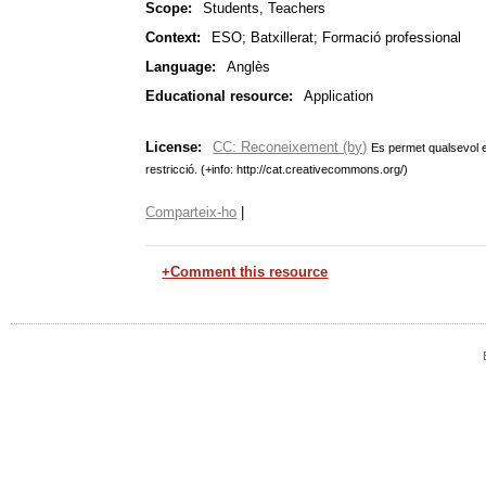
Scope:
Students, Teachers
Context:
ESO; Batxillerat; Formació professional
Language:
Anglès
Educational resource:
Application
License:
CC: Reconeixement (by)
Es permet qualsevol ex
restricció. (+info: http://cat.creativecommons.org/)
Comparteix-ho
|
+Comment this resource