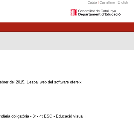
Català
|
Castellano
|
English
ebrer del 2015. L'espai web del software ofereix
dària obligatòria - 3r - 4t ESO - Educació visual i