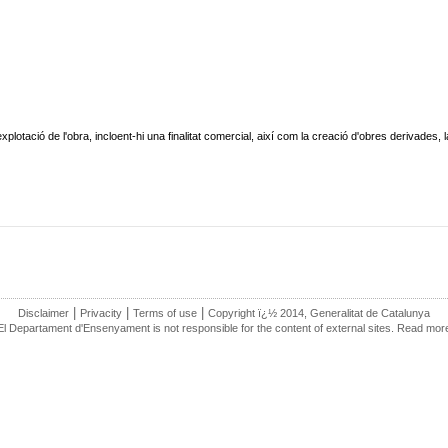
plotació de l'obra, incloent-hi una finalitat comercial, així com la creació d'obres derivades
|
|
|
Disclaimer
Privacity
Terms of use
Copyright ï¿½ 2014, Generalitat de Catalunya
El Departament d'Ensenyament is not responsible for the content of external sites. Read mor