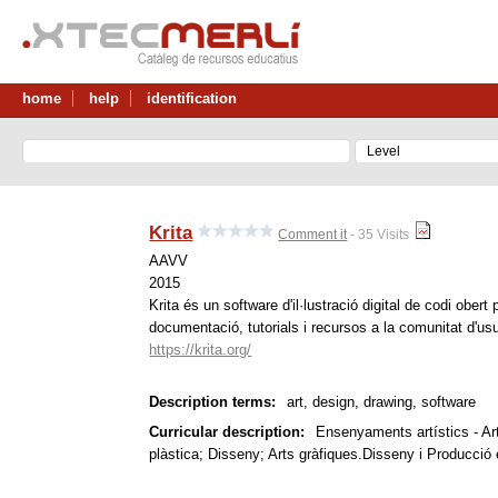
home
help
identification
Krita
Comment it
- 35 Visits
AAVV
2015
Krita és un software d'il·lustració digital de codi ob
documentació, tutorials i recursos a la comunitat d'usu
https://krita.org/
Description terms:
art, design, drawing, software
Curricular description:
Ensenyaments artístics - Art
plàstica
; Disseny
; Arts gràfiques.Disseny i Producció e