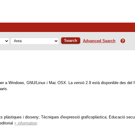
Search
Advanced Search
ert per a Windows, GNU/Linux i Mac OSX. La versió 2.9 està disponible des del f
aris.
s plàstiques i disseny; Tècniques d'expressió graficoplàstica
; Educació secun
ditorial
+ information