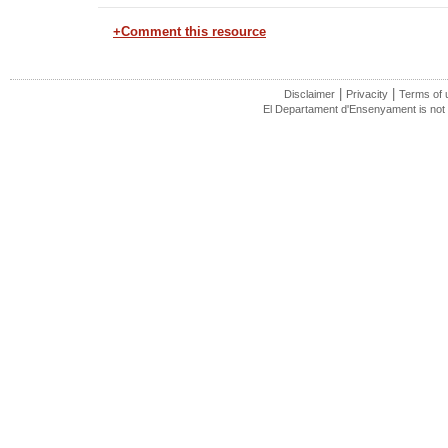
+Comment this resource
|
|
Disclaimer
Privacity
Terms of 
El Departament d'Ensenyament is not r