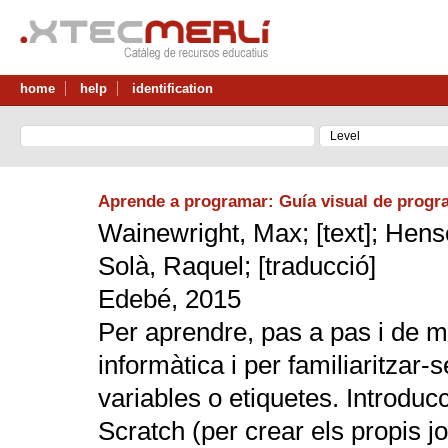
home
help
identification
Aprende a programar: Guía visual de prog
Wainewright, Max; [text]; Henson
Solà, Raquel; [traducció]
Edebé, 2015
Per aprendre, pas a pas i de 
informàtica i per familiaritza
variables o etiquetes. Introdu
Scratch (per crear els propis j