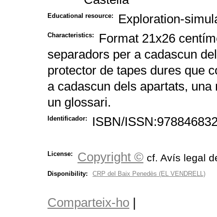
Exploration-simul
Educational resource:
Format 21x26 centím
Characteristics:
separadors per a cadascun del
protector de tapes dures que co
a cadascun dels apartats, una 
un glossari.
ISBN/ISSN:9788468327
Identificador:
Copyright ©
License:
cf. Avís legal d
Disponibility:
CRP del Baix Penedès (EL VENDRELL)
Comparteix-ho
|