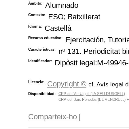
Alumnado
Ámbito:
ESO; Batxillerat
Contexto:
Castellà
Idioma:
Ejercitación, Tutori
Recurso educativo:
nº 131. Periodicitat b
Características:
Dipòsit legal:M-49946
Identificador:
Copyright ©
Licencia:
cf. Avís legal 
Disponibilidad:
CRP de l'Alt Urgell (LA SEU D'URGELL)
CRP del Baix Penedès (EL VENDRELL)
+
Comparteix-ho
|