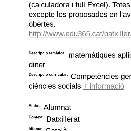
(calculadora i full Excel). Tote
excepte les proposades en l'ava
obertes.
http://www.edu365.cat/batxill
matemàtiques apli
Descripció temàtica:
diner
Competències gen
Descripció curricular:
ciències socials
+ informació
Alumnat
Àmbit:
Batxillerat
Context:
Català
Idioma: