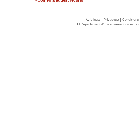
+Comenta aquest recurs!
|
|
Avís legal
Privadesa
Condicions
El Departament d'Ensenyament no es fa re