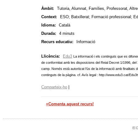
Àmbit:
Tutoria, Alumnat, Famílies, Professorat, Altr
Context:
ESO; Batxillerat; Formació professional; E
Idioma:
Català
Durada:
4 minuts
Recurs educatiu:
Informació
Llicència:
Edu3
La informació i els continguts que es difone
de conformitat amb les disposicions del Reial Decret 1/1996, del 12 
camp. Només està autoritzat l'ús de la informació amb finalitats d
continguts de la pàgina. cf. Avís legal : http://www.edu3.cat/Edu3
Comparteix-ho
|
+Comenta aquest recurs!
El 