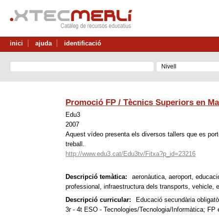
inici
ajuda
identificació
Promoció FP / Tècnics Superiors en Ma
Edu3
2007
Aquest vídeo presenta els diversos tallers que es port
treball.
http://www.edu3.cat/Edu3tv/Fitxa?p_id=23216
Descripció temàtica:
aeronàutica, aeroport, educació 
professional, infraestructura dels transports, vehicle, 
Descripció curricular:
Educació secundària obligatòr
3r - 4t ESO - Tecnologies/Tecnologia/Informàtica
; FP 