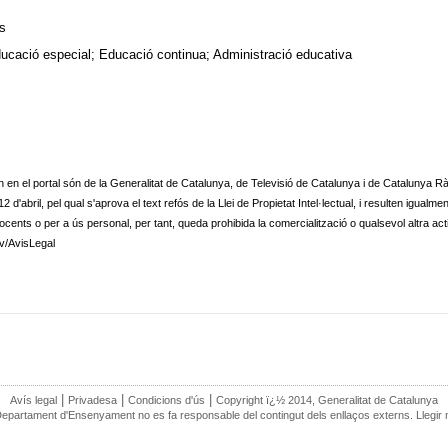
es
ducació especial; Educació continua; Administració educativa
n en el portal són de la Generalitat de Catalunya, de Televisió de Catalunya i de Catalunya Rà
d'abril, pel qual s'aprova el text refós de la Llei de Propietat Intel·lectual, i resulten igualme
ocents o per a ús personal, per tant, queda prohibida la comercialització o qualsevol altra acti
tv/AvisLegal
|
|
|
Avís legal
Privadesa
Condicions d'ús
Copyright ï¿½ 2014, Generalitat de Catalunya
Departament d'Ensenyament no es fa responsable del contingut dels enllaços externs. Llegir