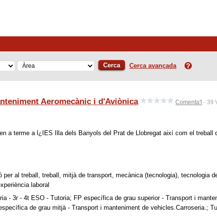
Cerca
Cerca avançada
nteniment Aeromecànic i d'Aviònica
Comenta'l
- 39 
en a terme a l¿IES Illa dels Banyols del Prat de Llobregat així com el treball
per al treball, treball, mitjà de transport, mecànica (tecnologia), tecnologia d
experiència laboral
ia - 3r - 4t ESO - Tutoria
; FP específica de grau superior - Transport i mante
específica de grau mitjà - Transport i manteniment de vehicles.Carroseria.; Tu