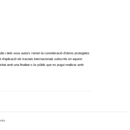
dio i dels seus autors i tenen la consideració d'obres protegides
nt d'aplicació els tractats internacionals subscrits en aquest
vitat amb una finalitat o ús públic que es pugui realitzar amb
 més