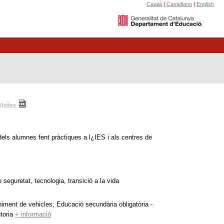
Català
|
Castellano
|
English
Visites
 dels alumnes fent pràctiques a l¿IES i als centres de
e seguretat, tecnologia, transició a la vida
niment de vehicles; Educació secundària obligatòria -
toria
+ informació