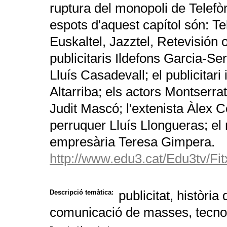
ruptura del monopoli de Telefòn
espots d'aquest capítol són: Te
Euskaltel, Jazztel, Retevisión 
publicitaris Ildefons Garcia-S
Lluís Casadevall; el publicitari
Altarriba; els actors Montserra
Judit Mascó; l'extenista Àlex C
perruquer Lluís Llongueras; el 
empresària Teresa Gimpera.
http://www.edu3.cat/Edu3tv/Fi
publicitat, història
Descripció temàtica:
comunicació de masses, tecno