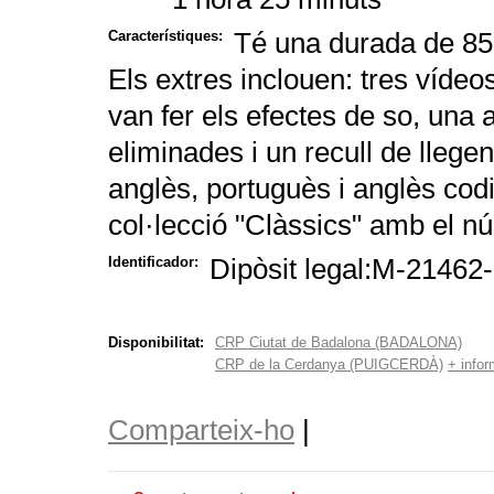
Té una durada de 85 
Característiques:
Els extres inclouen: tres víde
van fer els efectes de so, una a
eliminades i un recull de llege
anglès, portuguès i anglès codi
col·lecció "Clàssics" amb el n
Dipòsit legal:M-21462
Identificador:
Disponibilitat:
CRP Ciutat de Badalona (BADALONA)
CRP de la Cerdanya (PUIGCERDÀ)
+ infor
Comparteix-ho
|