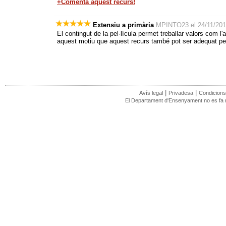
+Comenta aquest recurs!
Extensiu a primària
MPINTO23 el 24/11/201
El contingut de la pel·lícula permet treballar valors com l'am
aquest motiu que aquest recurs també pot ser adequat per ci
|
|
Avís legal
Privadesa
Condicions
El Departament d'Ensenyament no es fa re