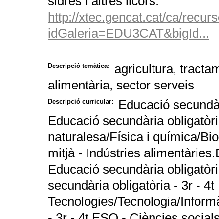
sidres i altres licors.
http://xtec.gencat.cat/ca/recur
idGaleria=EDU3CAT&bigId...
agricultura, tracta
Descripció temàtica:
alimentària, sector serveis
Educació secundàri
Descripció curricular:
Educació secundària obligatòria
naturalesa/Física i química/Bio
mitjà - Indústries alimentàries
Educació secundària obligatòria
secundària obligatòria - 3r - 4
Tecnologies/Tecnologia/Inform
- 3r - 4t ESO - Ciències socials