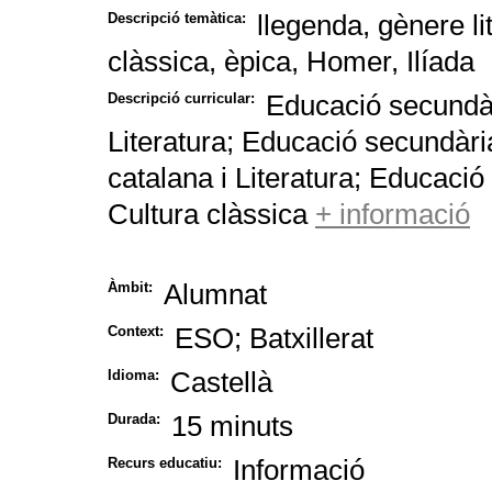
llegenda, gènere lit
Descripció temàtica:
clàssica, èpica, Homer, Ilíada
Educació secundàri
Descripció curricular:
Literatura; Educació secundària
catalana i Literatura
; Educació 
Cultura clàssica
+ informació
Alumnat
Àmbit:
ESO; Batxillerat
Context:
Castellà
Idioma:
15 minuts
Durada:
Informació
Recurs educatiu: