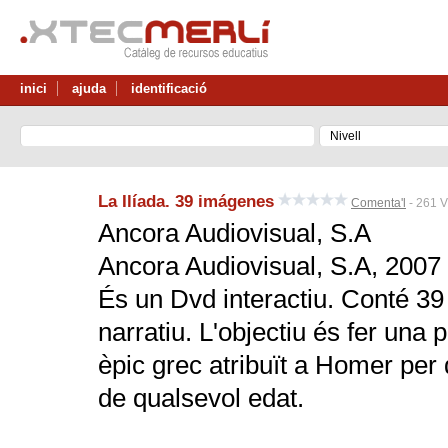
inici
ajuda
identificació
La Ilíada. 39 imágenes
Comenta'l
- 261 V
Ancora Audiovisual, S.A
Ancora Audiovisual, S.A, 2007
És un Dvd interactiu. Conté 3
narratiu. L'objectiu és fer una
èpic grec atribuït a Homer per 
de qualsevol edat.