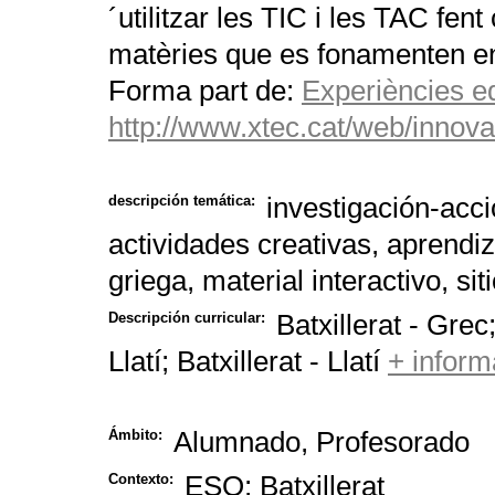
´utilitzar les TIC i les TAC fent
matèries que es fonamenten en 
Forma part de:
Experiències 
http://www.xtec.cat/web/inno
investigación-acc
descripción temática:
actividades creativas, aprendiz
griega, material interactivo, sit
Batxillerat - Gre
Descripción curricular:
Llatí; Batxillerat - Llatí
+ inform
Alumnado, Profesorado
Ámbito:
ESO; Batxillerat
Contexto: