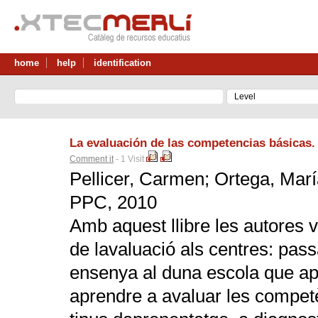
home
help
identification
La evaluación de las competencias básicas.
Comment it
- 1 Visit
Pellicer, Carmen; Ortega, Mar
PPC, 2010
Amb aquest llibre les autores v
de lavaluació als centres: pas
ensenya al duna escola que ap
aprendre a avaluar les compet