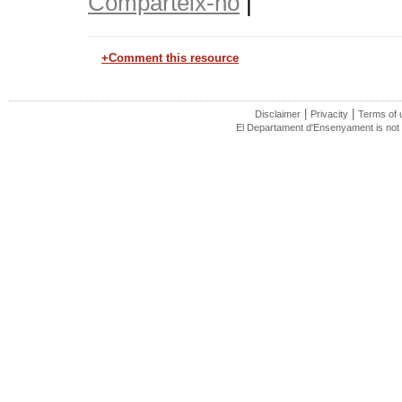
Comparteix-ho
|
+Comment this resource
|
|
Disclaimer
Privacity
Terms of 
El Departament d'Ensenyament is not r