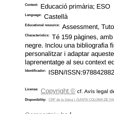
Educació primària; ESO
Context:
Castellà
Language:
Assessment, Tuto
Educational resource:
Té 159 pàgines, amb q
Characteristics:
negre. Inclou una bibliografia 
personalitzar i adaptar aqueste
laprenentatge al seu context e
ISBN/ISSN:97884288
Identificador:
Copyright ©
License:
cf. Avís legal d
Disponibility:
CRP de la Selva I (SANTA COLOMA DE F