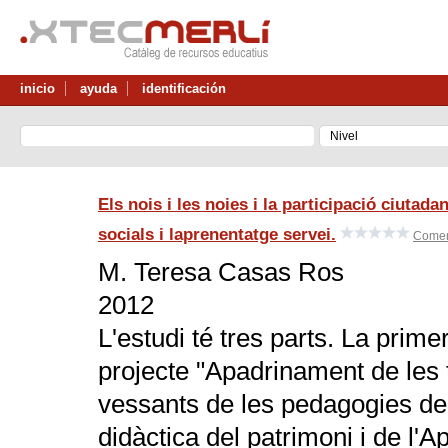
inicio
ayuda
identificación
Els nois i les noies i la participació ciutad
socials i laprenentatge servei.
Comen
M. Teresa Casas Ros
2012
L'estudi té tres parts. La prime
projecte "Apadrinament de les 
vessants de les pedagogies de la
didàctica del patrimoni i de l'