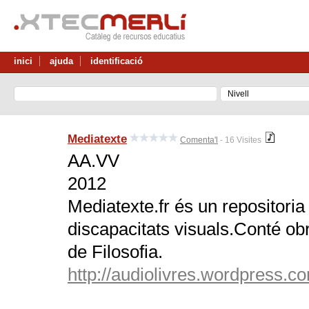
inici
ajuda
identificació
Mediatexte
Comenta'l
- 16 Visites
AA.VV
2012
Mediatexte.fr és un repositoria 
discapacitats visuals.Conté ob
de Filosofia.
http://audiolivres.wordpress.co