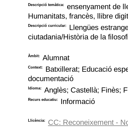
ensenyament de llen
Descripció temàtica:
Humanitats, francès, llibre digi
Llengües estrang
Descripció curricular:
ciutadania/Història de la filoso
Alumnat
Àmbit:
Batxillerat; Educació espe
Context:
documentació
Anglès; Castellà; Finès; 
Idioma:
Informació
Recurs educatiu:
CC: Reconeixement - No
Llicència: