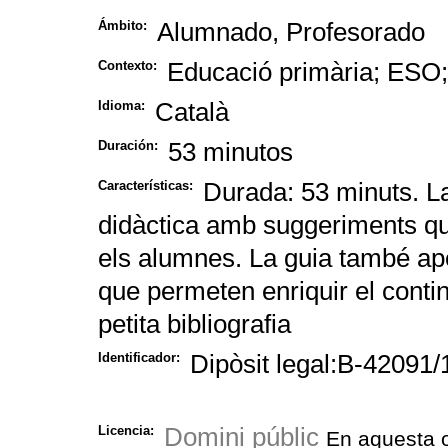
Alumnado, Profesorado
Ámbito:
Educació primària; ESO; 
Contexto:
Català
Idioma:
53 minutos
Duración:
Durada: 53 minuts. La
Características:
didàctica amb suggeriments que
els alumnes. La guia també ap
que permeten enriquir el conting
petita bibliografia
Dipòsit legal:B-42091
Identificador:
Domini públic
Licencia:
En aquesta o