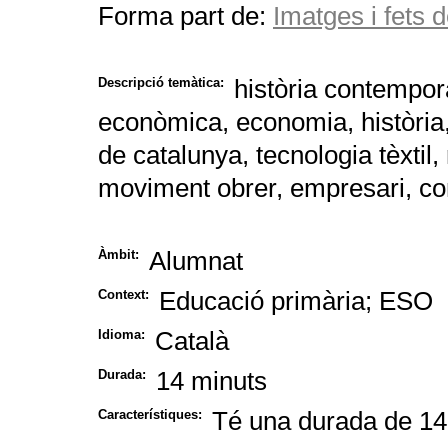
Forma part de:
Imatges i fets 
història contemporà
Descripció temàtica:
econòmica, economia, història, 
de catalunya, tecnologia tèxtil,
moviment obrer, empresari, c
Alumnat
Àmbit:
Educació primària; ESO
Context:
Català
Idioma:
14 minuts
Durada:
Té una durada de 14
Característiques: