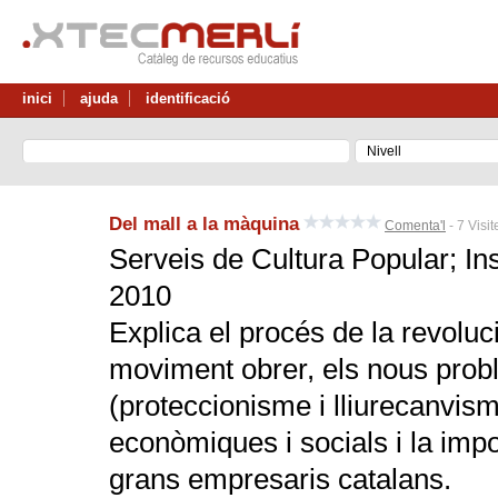
inici
ajuda
identificació
Del mall a la màquina
Comenta'l
- 7 Visi
Serveis de Cultura Popular; In
2010
Explica el procés de la revoluci
moviment obrer, els nous probl
(proteccionisme i lliurecanvis
econòmiques i socials i la impor
grans empresaris catalans.